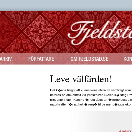
Leve välfärden!
Det k�nns tryggt att kunna konstatera att samtidigt s
befaras ha omkommit vid jordskalven i Asien s� steg D
procentenheter. Kanske �r det dags att �verge dessa 
naturkrafter f�r att helt �verg� till de mer p�litliga e
Anders