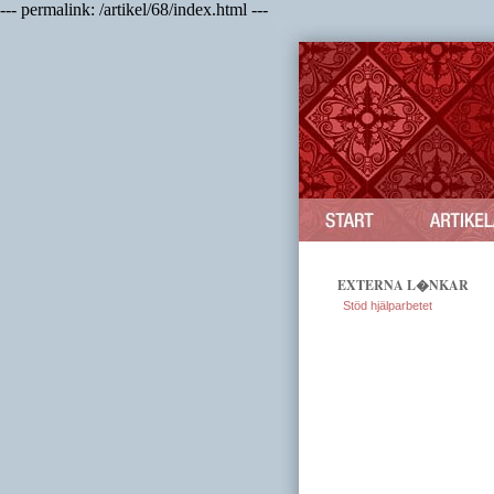
--- permalink: /artikel/68/index.html ---
EXTERNA L�NKAR
Stöd hjälparbetet